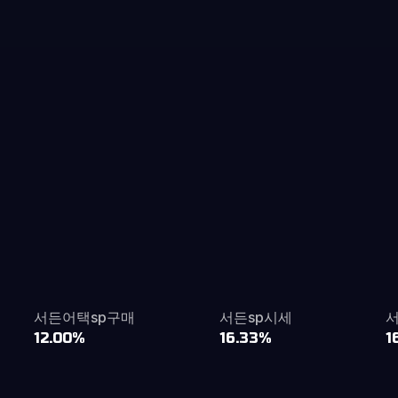
서든어택sp구매
서든sp시세
12.00%
16.33%
1