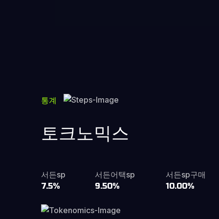
통계
토크노믹스
서든sp
서든어택sp
서든sp구매
7.5%
9.50%
10.00%