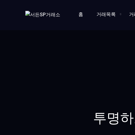
홈
거래목록
거
투명하