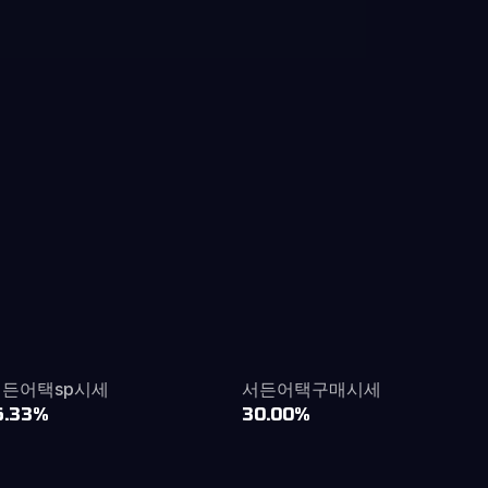
서든어택sp시세
서든어택구매시세
6.33%
30.00%