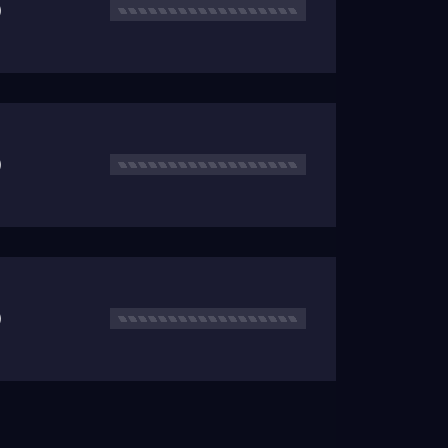
)
)
)