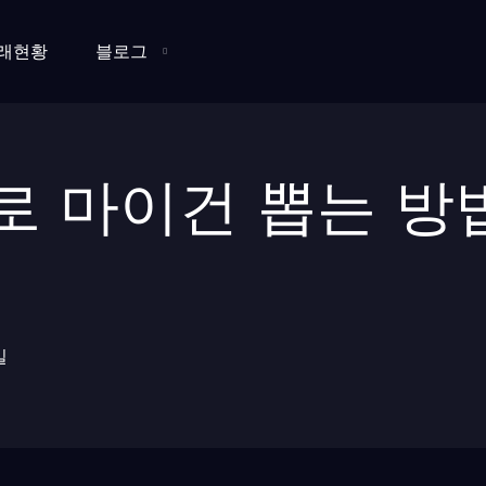
래현황
블로그
로 마이건 뽑는 방
일