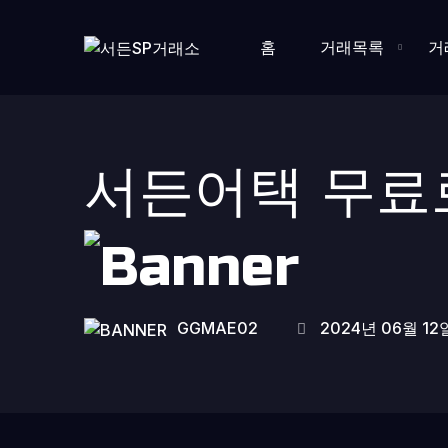
홈
거래목록
거
서든어택 무료
GGMAE02
2024년 06월 12