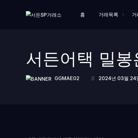
홈
거래목록
거
서든어택 밀봉
GGMAE02
2024년 03월 24